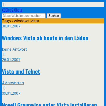
XSBlog2.0beta
Tags › windows-vista
30.01.2007
Windows Vista ab heute in den Läden
keine Antwort
26.01.2007
Vista und Telnet
4 Antworten
09.01.2007
Novell Groupwise unter Vista installieren