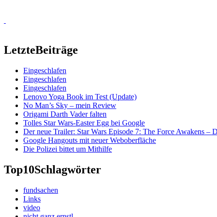
Letzte
Beiträge
Eingeschlafen
Eingeschlafen
Eingeschlafen
Lenovo Yoga Book im Test (Update)
No Man’s Sky – mein Review
Origami Darth Vader falten
Tolles Star Wars-Easter Egg bei Google
Der neue Trailer: Star Wars Episode 7: The Force Awakens –
Google Hangouts mit neuer Weboberfläche
Die Polizei bittet um Mithilfe
Top10
Schlagwörter
fundsachen
Links
video
nicht ganz ernstl