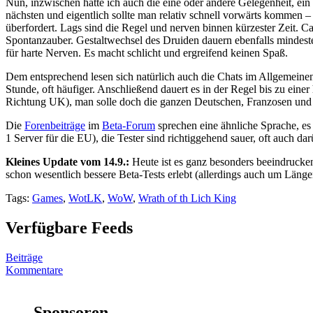
Nun, inzwischen hatte ich auch die eine oder andere Gelegenheit, ei
nächsten und eigentlich sollte man relativ schnell vorwärts kommen – a
überfordert. Lags sind die Regel und nerven binnen kürzester Zeit. 
Spontanzauber. Gestaltwechsel des Druiden dauern ebenfalls mindest
für harte Nerven. Es macht schlicht und ergreifend keinen Spaß.
Dem entsprechend lesen sich natürlich auch die Chats im Allgemeinen
Stunde, oft häufiger. Anschließend dauert es in der Regel bis zu ein
Richtung UK), man solle doch die ganzen Deutschen, Franzosen und S
Die
Forenbeiträge
im
Beta-Forum
sprechen eine ähnliche Sprache, es 
1 Server für die EU), die Tester sind richtiggehend sauer, oft auch da
Kleines Update vom 14.9.:
Heute ist es ganz besonders beeindrucken
schon wesentlich bessere Beta-Tests erlebt (allerdings auch um Länge
Tags:
Games
,
WotLK
,
WoW
,
Wrath of th Lich King
Verfügbare Feeds
Beiträge
Kommentare
Sponsoren