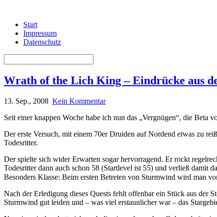
Start
Impressum
Datenschutz
Wrath of the Lich King – Eindrücke aus d
13. Sep., 2008
Kein Kommentar
Seit einer knappen Woche habe ich nun das „Vergnügen“, die Beta von 
Der erste Versuch, mit einem 70er Druiden auf Nordend etwas zu rei
Todesritter.
Der spielte sich wider Erwarten sogar hervorragend. Er rockt regelr
Todesritter dann auch schon 58 (Startlevel ist 55) und verließ damit 
Besonders Klasse: Beim ersten Betreten von Sturmwind wird man von
Nach der Erledigung dieses Quests fehlt offenbar ein Stück aus der S
Sturmwind gut leiden und – was viel erstaunlicher war – das Stargebiet