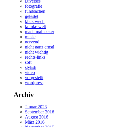
Diverses
fotografie
fundsachen
getestet
klick wech
kranke welt
mach mal lecker
music
nervend
nicht ganz ernstl
nicht wichtig
rechts-links
soft
stylish
video
vorgestellt
wordpress
Archiv
Januar 2023
September 2016
August 2016
März 2016