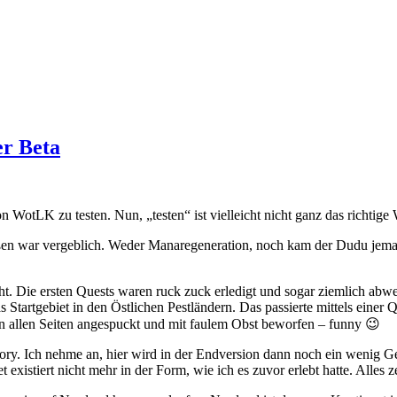
er Beta
WotLK zu testen. Nun, „testen“ ist vielleicht nicht ganz das richtige W
ßen war vergeblich. Weder Manaregeneration, noch kam der Dudu jemals 
echt. Die ersten Quests waren ruck zuck erledigt und sogar ziemlich a
das Startgebiet in den Östlichen Pestländern. Das passierte mittels ein
 allen Seiten angespuckt und mit faulem Obst beworfen – funny 😉
tory. Ich nehme an, hier wird in der Endversion dann noch ein wenig G
 existiert nicht mehr in der Form, wie ich es zuvor erlebt hatte. Alles z