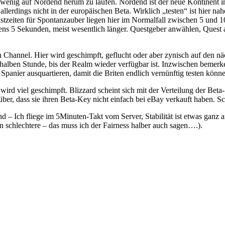
n wenig auf Nordend herum zu laufen. Nordend ist der neue Kontinent 
llerdings nicht in der europäischen Beta. Wirklich „testen“ ist hier na
Castzeiten für Spontanzauber liegen hier im Normalfall zwischen 5 und
ens 5 Sekunden, meist wesentlich länger. Questgeber anwählen, Quest 
 Channel. Hier wird geschimpft, geflucht oder aber zynisch auf den nä
er halben Stunde, bis der Realm wieder verfügbar ist. Inzwischen beme
panier ausquartieren, damit die Briten endlich vernünftig testen kön
wird viel geschimpft. Blizzard scheint sich mit der Verteilung der Bet
rüber, dass sie ihren Beta-Key nicht einfach bei eBay verkauft haben. Sc
d – Ich fliege im 5Minuten-Takt vom Server, Stabilität ist etwas ganz 
n schlechtere – das muss ich der Fairness halber auch sagen….).