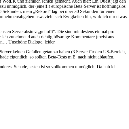
in WotLK und ziemlich schick gemacht. Auch hier: Ein Quest jagt den
hezu unmöglich, der (eine!!!) europäische Beta-Server ist hoffnungslos
 10 Sekunden, mein „Rekord“ lag bei über 30 Sekunden für einen
annehmen/abgeben usw. zieht sich Ewigkeiten hin, wirklich nur etwas
chsten Serverabsturz „gehofft“. Die sind mindestens einmal pro
rke ich zunehmend auch richtig bösartige Kommentare (meist aus
nen… Unschöne Dialoge, leider.
a-Server keinen Gefallen getan zu haben (3 Server für den US-Bereich,
hade eigentlich, so sollten Beta-Tests m.E. nach nicht ablaufen.
anderes. Schade, testen ist so vollkommen unmöglich. Da hab ich