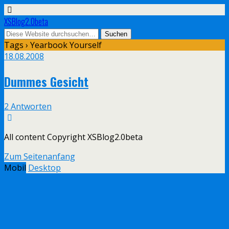
XSBlog2.0beta
Tags › Yearbook Yourself
18.08.2008
Dummes Gesicht
2 Antworten
All content Copyright XSBlog2.0beta
Zum Seitenanfang
Mobil
Desktop