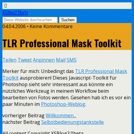
XSBlog2.0beta
04.04.2006 •
Keine Kommentare
TLR Professional Mask Toolkit
Teilen
Tweet
Anpinnen
Mail
SMS
Merker für mich: Unbedingt das
TLR Professional Mask
Toolkit
ausprobieren! Dieses Javascript-Toolkit für
Photoshop sieht sehr interessant aus könnte ein
nützliches Werkzeug in meinem Workflow beim
bearbeiten von Fotos werden. Gesehen hab ich es vor ein
paar Minuten im
Photoshop-Weblog
.
vorheriger Beitrag
Willkommen...
nächster Beitrag
Selbstbedienungstankstelle
All content Copyright XSBlog2.0beta