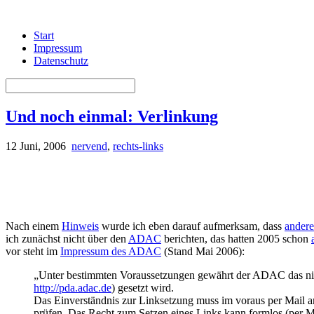
Start
Impressum
Datenschutz
Und noch einmal: Verlinkung
12 Juni, 2006
nervend
,
rechts-links
Nach einem
Hinweis
wurde ich eben darauf aufmerksam, dass
andere
ich zunächst nicht über den
ADAC
berichten, das hatten 2005 schon
vor steht im
Impressum des ADAC
(Stand Mai 2006):
„Unter bestimmten Voraussetzungen gewährt der ADAC das nich
http://pda.adac.de
) gesetzt wird.
Das Einverständnis zur Linksetzung muss im voraus per Mail 
prüfen. Das Recht zum Setzen eines Links kann formlos (per Ma