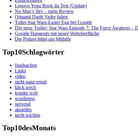
Eingeschlafen
Lenovo Yoga Book im Test (Update)
No Man’s Sky – mein Review
Origami Darth Vader falten
Tolles Star Wars-Easter Egg bei Google
Der neue Trailer: Star Wars Episode 7: The Force Awakens –
Google Hangouts mit neuer Weboberfläche
Die Polizei bittet um Mithilfe
Top10
Schlagwörter
fundsachen
Links
video
nicht ganz ernstl
klick wech
kranke welt
wordpress
nervend
aktuelles
nicht wichtig
Top10
desMonats