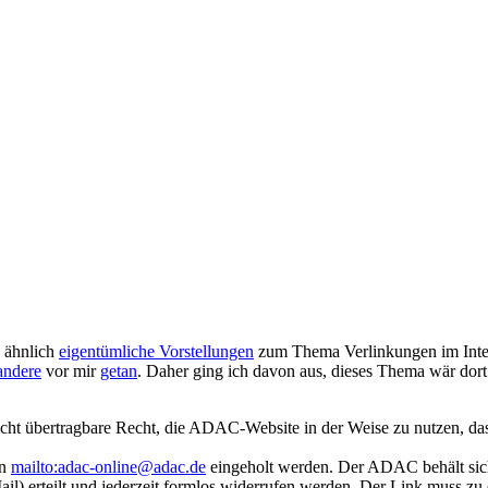
ähnlich
eigentümliche Vorstellungen
zum Thema Verlinkungen im Intern
andere
vor mir
getan
. Daher ging ich davon aus, dieses Thema wär dort 
t übertragbare Recht, die ADAC-Website in der Weise zu nutzen, das
an
mailto:adac-online@adac.de
eingeholt werden. Der ADAC behält sich 
il) erteilt und jederzeit formlos widerrufen werden. Der Link muss zu 