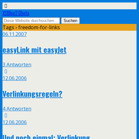
XSBlog2.0beta
Tags › freedom-for-links
06.11.2007
easyLink mit easyJet
3 Antworten
12.06.2006
Verlinkungsregeln?
4 Antworten
12.06.2006
Und noch einmal: Verlinkung