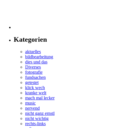
Kategorien
aktuelles
bildbearbeitung
dies und das
Diverses
fotografie
fundsachen
getestet
klick wech
kranke welt
mach mal lecker
music
nervend
nicht ganz ernstl
nicht wichtig
rechts-links