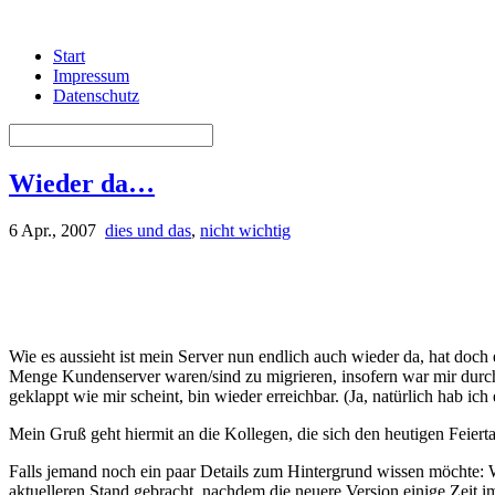
Start
Impressum
Datenschutz
Wieder da…
6 Apr., 2007
dies und das
,
nicht wichtig
Wie es aussieht ist mein Server nun endlich auch wieder da, hat doch 
Menge Kundenserver waren/sind zu migrieren, insofern war mir durchau
geklappt wie mir scheint, bin wieder erreichbar. (Ja, natürlich hab ic
Mein Gruß geht hiermit an die Kollegen, die sich den heutigen Feierta
Falls jemand noch ein paar Details zum Hintergrund wissen möchte: Wi
aktuelleren Stand gebracht, nachdem die neuere Version einige Zeit im