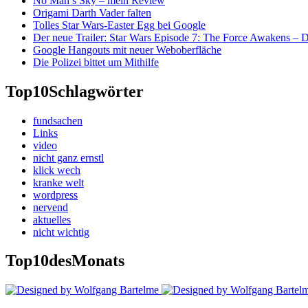
No Man’s Sky – mein Review
Origami Darth Vader falten
Tolles Star Wars-Easter Egg bei Google
Der neue Trailer: Star Wars Episode 7: The Force Awakens –
Google Hangouts mit neuer Weboberfläche
Die Polizei bittet um Mithilfe
Top10
Schlagwörter
fundsachen
Links
video
nicht ganz ernstl
klick wech
kranke welt
wordpress
nervend
aktuelles
nicht wichtig
Top10
desMonats