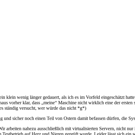
ein klein wenig länger gedauert, als ich es im Vorfeld eingeschätzt hat
s vorher klar, dass „meine“ Maschine nicht wirklich eine der ersten sei
h es ständig versucht, wer würde das nicht *g*)
g und sicher noch einen Teil von Ostern damit befassen dürfen, die Sys
r arbeiten nahezu ausschließlich mit virtualisierten Servern, nicht nu
 Testbetrieb auf Herz und Nieren geprüft wurde. Leider lässt sich ein so