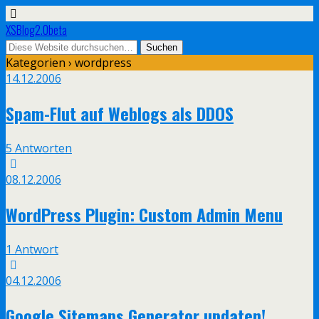
XSBlog2.0beta
Kategorien ›
wordpress
14.12.2006
Spam-Flut auf Weblogs als DDOS
5 Antworten
08.12.2006
WordPress Plugin: Custom Admin Menu
1 Antwort
04.12.2006
Google Sitemaps Generator updaten!