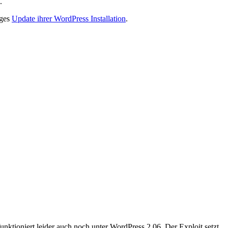
.
iges
Update ihrer WordPress Installation
.
funktioniert leider auch noch unter WordPress 2.06. Der Exploit setzt