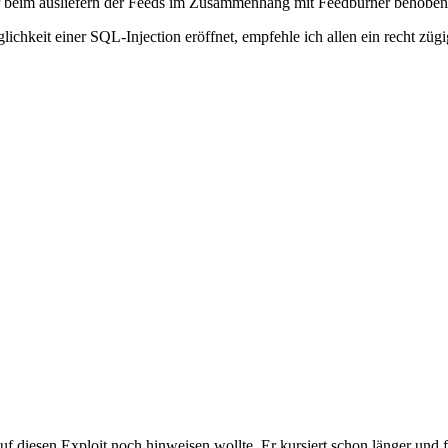
er beim ausliefern der Feeds im Zusammenhang mit Feedburner behoben
chkeit einer SQL-Injection eröffnet, empfehle ich allen ein recht züg
auf diesen Exploit noch hinweisen wollte. Er kursiert schon länger und 