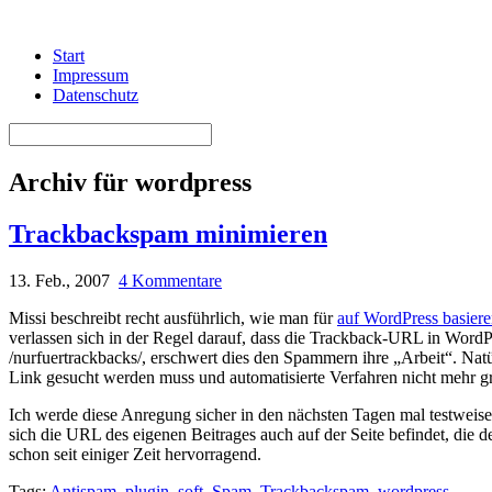
Start
Impressum
Datenschutz
Archiv für wordpress
Trackbackspam minimieren
13. Feb., 2007
4 Kommentare
Missi beschreibt recht ausführlich, wie man für
auf WordPress basier
verlassen sich in der Regel darauf, dass die Trackback-URL in WordPr
/nurfuertrackbacks/, erschwert dies den Spammern ihre „Arbeit“. Nat
Link gesucht werden muss und automatisierte Verfahren nicht mehr gr
Ich werde diese Anregung sicher in den nächsten Tagen mal testweise
sich die URL des eigenen Beitrages auch auf der Seite befindet, die d
schon seit einiger Zeit hervorragend.
Tags:
Antispam
,
plugin
,
soft
,
Spam
,
Trackbackspam
,
wordpress