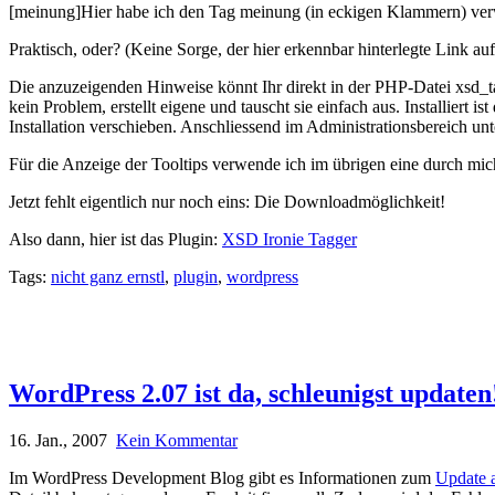
[meinung]Hier habe ich den Tag meinung (in eckigen Klammern) verw
Praktisch, oder? (Keine Sorge, der hier erkennbar hinterlegte Link a
Die anzuzeigenden Hinweise könnt Ihr direkt in der PHP-Datei xsd_t
kein Problem, erstellt eigene und tauscht sie einfach aus. Installier
Installation verschieben. Anschliessend im Administrationsbereich un
Für die Anzeige der Tooltips verwende ich im übrigen eine durch mich
Jetzt fehlt eigentlich nur noch eins: Die Downloadmöglichkeit!
Also dann, hier ist das Plugin:
XSD Ironie Tagger
Tags:
nicht ganz ernstl
,
plugin
,
wordpress
WordPress 2.07 ist da, schleunigst updaten
16. Jan., 2007
Kein Kommentar
Im WordPress Development Blog gibt es Informationen zum
Update 