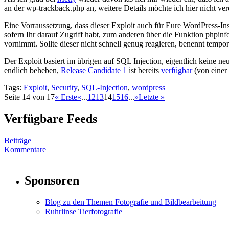
an der wp-trackback.php an, weitere Details möchte ich hier nicht ve
Eine Vorraussetzung, dass dieser Exploit auch für Eure WordPress-Ins
sofern Ihr darauf Zugriff habt, zum anderen über die Funktion phpinf
vornimmt. Sollte dieser nicht schnell genug reagieren, benennt temp
Der Exploit basiert im übrigen auf SQL Injection, eigentlich keine n
endlich beheben,
Release Candidate 1
ist bereits
verfügbar
(von einer 
Tags:
Exploit
,
Security
,
SQL-Injection
,
wordpress
Seite 14 von 17
« Erste
«
...
12
13
14
15
16
...
»
Letzte »
Verfügbare Feeds
Beiträge
Kommentare
Sponsoren
Blog zu den Themen Fotografie und Bildbearbeitung
Ruhrlinse Tierfotografie