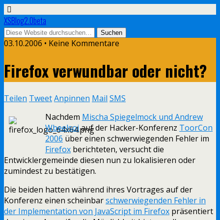
XSBlog2.0beta
03.10.2006 •
Keine Kommentare
Firefox verwundbar oder nicht?
Teilen
Tweet
Anpinnen
Mail
SMS
Nachdem
Mischa Spiegelmock und Andrew
Wbeelsoi
auf der Hacker-Konferenz
ToorCon
2006
über einen schwerwiegenden Fehler im
Firefox
berichteten, versucht die
Entwicklergemeinde diesen nun zu lokalisieren oder
zumindest zu bestätigen.
Die beiden hatten während ihres Vortrages auf der
Konferenz einen scheinbar
schwerwiegenden Fehler in
der Implementation von JavaScript im Firefox
präsentiert