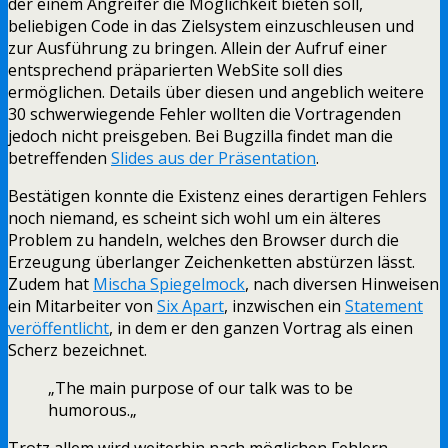
der einem Angreifer die Möglichkeit bieten soll,
beliebigen Code in das Zielsystem einzuschleusen und
zur Ausführung zu bringen. Allein der Aufruf einer
entsprechend präparierten WebSite soll dies
ermöglichen. Details über diesen und angeblich weitere
30 schwerwiegende Fehler wollten die Vortragenden
jedoch nicht preisgeben. Bei Bugzilla findet man die
betreffenden
Slides aus der Präsentation
.
Bestätigen konnte die Existenz eines derartigen Fehlers
noch niemand, es scheint sich wohl um ein älteres
Problem zu handeln, welches den Browser durch die
Erzeugung überlanger Zeichenketten abstürzen lässt.
Zudem hat
Mischa Spiegelmock
, nach diversen Hinweisen
ein Mitarbeiter von
Six Apart
, inzwischen ein
Statement
veröffentlicht
, in dem er den ganzen Vortrag als einen
Scherz bezeichnet.
„The main purpose of our talk was to be
humorous.
„
Trotz allem wird weiterhin nach möglichen Fehlern