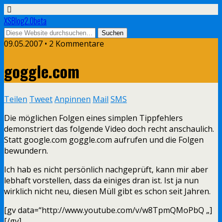
XSBlog2.0beta
09.05.2007 •
2 Kommentare
goggle.com
Teilen
Tweet
Anpinnen
Mail
SMS
Die möglichen Folgen eines simplen Tippfehlers
demonstriert das folgende Video doch recht anschaulich.
Statt google.com goggle.com aufrufen und die Folgen
bewundern.
Ich hab es nicht persönlich nachgeprüft, kann mir aber
lebhaft vorstellen, dass da einiges dran ist. Ist ja nun
wirklich nicht neu, diesen Müll gibt es schon seit Jahren.
[gv data=“http://www.youtube.com/v/w8TpmQMoPbQ „]
[/gv]