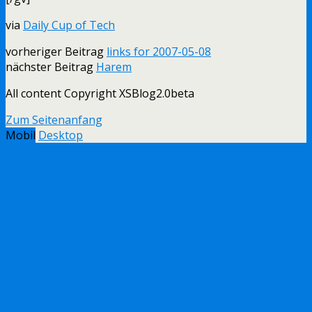
via
Daily Cup of Tech
vorheriger Beitrag
links for 2007-05-08
nächster Beitrag
Harem
All content Copyright XSBlog2.0beta
Zum Seitenanfang
Mobil
Desktop