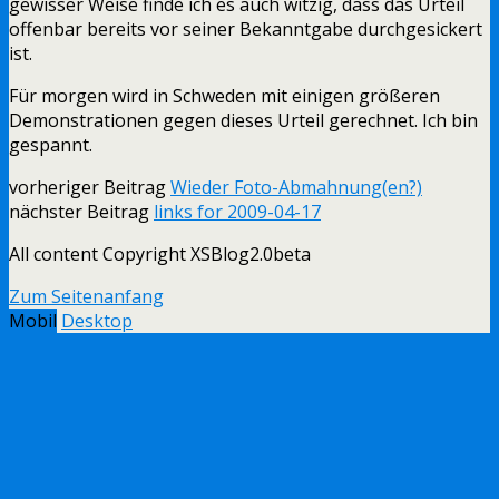
gewisser Weise finde ich es auch witzig, dass das Urteil
offenbar bereits vor seiner Bekanntgabe durchgesickert
ist.
Für morgen wird in Schweden mit einigen größeren
Demonstrationen gegen dieses Urteil gerechnet. Ich bin
gespannt.
vorheriger Beitrag
Wieder Foto-Abmahnung(en?)
nächster Beitrag
links for 2009-04-17
All content Copyright XSBlog2.0beta
Zum Seitenanfang
Mobil
Desktop