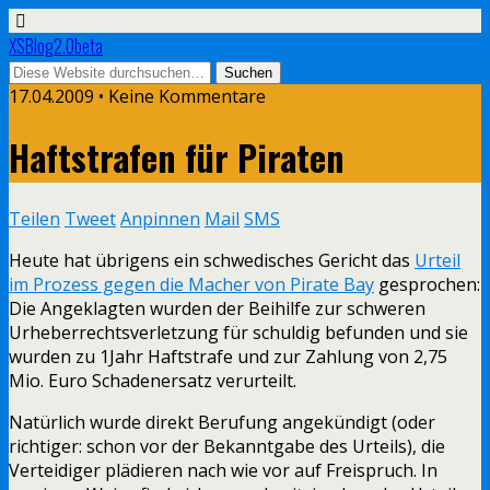
XSBlog2.0beta
17.04.2009 •
Keine Kommentare
Haftstrafen für Piraten
Teilen
Tweet
Anpinnen
Mail
SMS
Heute hat übrigens ein schwedisches Gericht das
Urteil
im Prozess gegen die Macher von Pirate Bay
gesprochen:
Die Angeklagten wurden der Beihilfe zur schweren
Urheberrechtsverletzung für schuldig befunden und sie
wurden zu 1Jahr Haftstrafe und zur Zahlung von 2,75
Mio. Euro Schadenersatz verurteilt.
Natürlich wurde direkt Berufung angekündigt (oder
richtiger: schon vor der Bekanntgabe des Urteils), die
Verteidiger plädieren nach wie vor auf Freispruch. In