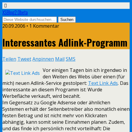
XSBlog2.0beta
20.09.2006 •
1 Kommentar
Interessantes Adlink-Programm
Teilen
Tweet
Anpinnen
Mail
SMS
Vor einigen Tagen bin ich irgendwo in
den Weiten des Webs über einen (für
mich) neuen Adlink-Service gestolpert:
Text Link Ads
. Das
interessante an diesem Programm ist: Wurde
Werbefläche verkauft, wird bezahlt.
Im Gegensatz zu Google Adsense oder ähnlichen
Systemen erhält der Seitenbetreiber also monatlich einen
festen Betrag und ist nicht mehr von Klickraten
abhängig, kann somit seine Einnahmen planen. Zudem,
und das finde ich persönlich recht vorteilhaft: Die