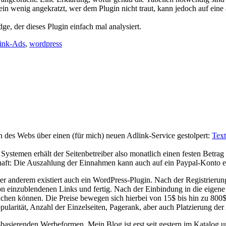
ein wenig angekratzt, wer dem Plugin nicht traut, kann jedoch auf ei
e, der dieses Plugin einfach mal analysiert.
ink-Ads
,
wordpress
n des Webs über einen (für mich) neuen Adlink-Service gestolpert:
Text
stemen erhält der Seitenbetreiber also monatlich einen festen Betrag 
lhaft: Die Auszahlung der Einnahmen kann auch auf ein Paypal-Konto e
r anderem existiert auch ein WordPress-Plugin. Nach der Registrierung 
einzublendenen Links und fertig. Nach der Einbindung in die eigene Se
e buchen können. Die Preise bewegen sich hierbei von 15$ bis hin zu 8
ularität, Anzahl der Einzelseiten, Pagerank, aber auch Platzierung der
basierenden Werbeformen. Mein Blog ist erst seit gestern im Katalog 