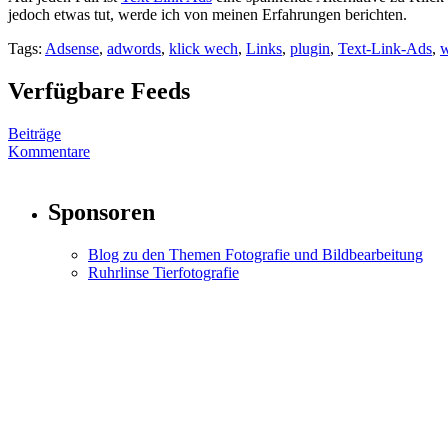
jedoch etwas tut, werde ich von meinen Erfahrungen berichten.
Tags:
Adsense
,
adwords
,
klick wech
,
Links
,
plugin
,
Text-Link-Ads
,
w
Verfügbare Feeds
Beiträge
Kommentare
Sponsoren
Blog zu den Themen Fotografie und Bildbearbeitung
Ruhrlinse Tierfotografie