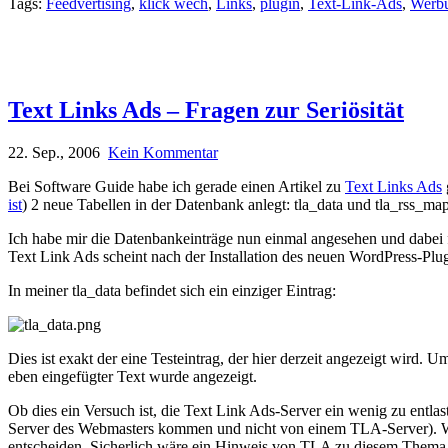
Tags:
Feedvertising
,
klick wech
,
Links
,
plugin
,
Text-Link-Ads
,
Werb
Text Links Ads – Fragen zur Seriösität
22. Sep., 2006
Kein Kommentar
Bei Software Guide habe ich gerade einen Artikel zu
Text Links Ads
ist
) 2 neue Tabellen in der Datenbank anlegt: tla_data und tla_rss_map
Ich habe mir die Datenbankeinträge nun einmal angesehen und dabei fo
Text Link Ads scheint nach der Installation des neuen WordPress-Pl
In meiner tla_data befindet sich ein einziger Eintrag:
Dies ist exakt der eine Testeintrag, der hier derzeit angezeigt wird. 
eben eingefügter Text wurde angezeigt.
Ob dies ein Versuch ist, die Text Link Ads-Server ein wenig zu entl
Server des Webmasters kommen und nicht von einem TLA-Server). Weite
entscheiden. Sicherlich wäre ein Hinweis von TLA zu diesem Thema a