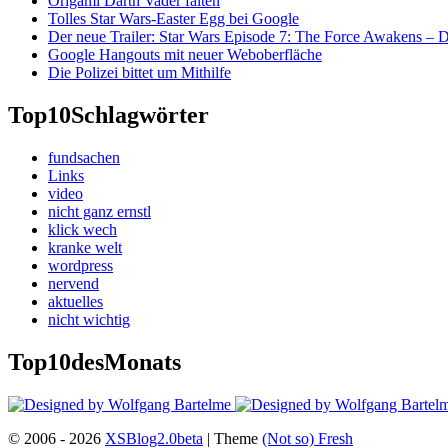
Origami Darth Vader falten
Tolles Star Wars-Easter Egg bei Google
Der neue Trailer: Star Wars Episode 7: The Force Awakens –
Google Hangouts mit neuer Weboberfläche
Die Polizei bittet um Mithilfe
Top10
Schlagwörter
fundsachen
Links
video
nicht ganz ernstl
klick wech
kranke welt
wordpress
nervend
aktuelles
nicht wichtig
Top10
desMonats
© 2006 - 2026
XSBlog2.0beta
| Theme
(Not so)
Fresh