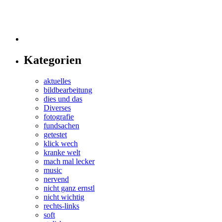
Kategorien
aktuelles
bildbearbeitung
dies und das
Diverses
fotografie
fundsachen
getestet
klick wech
kranke welt
mach mal lecker
music
nervend
nicht ganz ernstl
nicht wichtig
rechts-links
soft