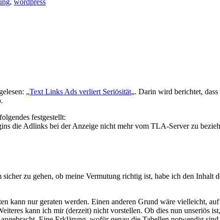
ung
,
wordpress
gelesen: „
Text Links Ads verliert Seriösität
„. Darin wird berichtet, das
.
lgendes festgestellt:
ugins die Adlinks bei der Anzeige nicht mehr vom TLA-Server zu bezi
Um sicher zu gehen, ob meine Vermutung richtig ist, habe ich den Inhalt 
asten kann nur geraten werden. Einen anderen Grund wäre vielleicht, 
res kann ich mir (derzeit) nicht vorstellen. Ob dies nun unseriös ist
ngebracht. Eine Erklärung, wofür genau die Tabellen notwendig sind 