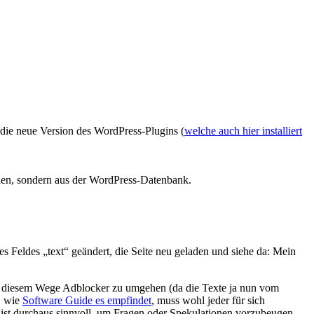
s die neue Version des WordPress-Plugins (
welche auch hier installiert
ehen, sondern aus der WordPress-Datenbank.
des Feldes „text“ geändert, die Seite neu geladen und siehe da: Mein
auf diesem Wege Adblocker zu umgehen (da die Texte ja nun vom
, wie
Software Guide es empfindet
, muss wohl jeder für sich
ist durchaus sinnvoll, um Fragen oder Spekulationen vorzubeugen.