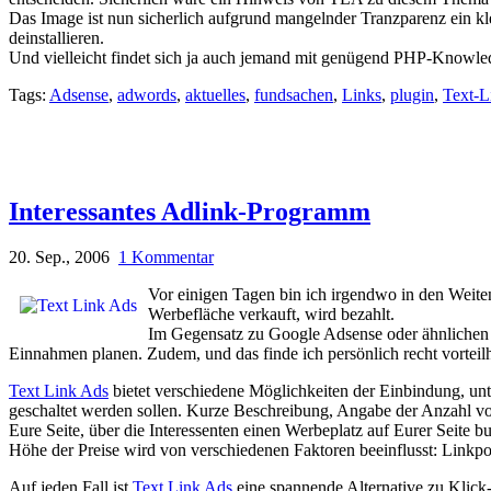
Das Image ist nun sicherlich aufgrund mangelnder Tranzparenz ein kl
deinstallieren.
Und vielleicht findet sich ja auch jemand mit genügend PHP-Knowledg
Tags:
Adsense
,
adwords
,
aktuelles
,
fundsachen
,
Links
,
plugin
,
Text-L
Interessantes Adlink-Programm
20. Sep., 2006
1 Kommentar
Vor einigen Tagen bin ich irgendwo in den Weite
Werbefläche verkauft, wird bezahlt.
Im Gegensatz zu Google Adsense oder ähnlichen Sy
Einnahmen planen. Zudem, und das finde ich persönlich recht vortei
Text Link Ads
bietet verschiedene Möglichkeiten der Einbindung, unte
geschaltet werden sollen. Kurze Beschreibung, Angabe der Anzahl von 
Eure Seite, über die Interessenten einen Werbeplatz auf Eurer Seit
Höhe der Preise wird von verschiedenen Faktoren beeinflusst: Linkpop
Auf jeden Fall ist
Text Link Ads
eine spannende Alternative zu Klick-