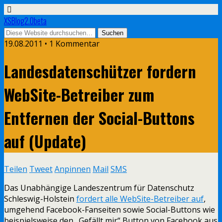
XSBlog2.0beta
19.08.2011 •
1 Kommentar
Landesdatenschützer fordern
WebSite-Betreiber zum
Entfernen der Social-Buttons
auf (Update)
Teilen
Tweet
Anpinnen
Mail
SMS
Das Unabhängige Landeszentrum für Datenschutz
Schleswig-Holstein
fordert alle WebSite-Betreiber auf
,
umgehend Facebook-Fanseiten sowie Social-Buttons wie
beispielsweise den „Gefällt mir“ Button von Facebook aus