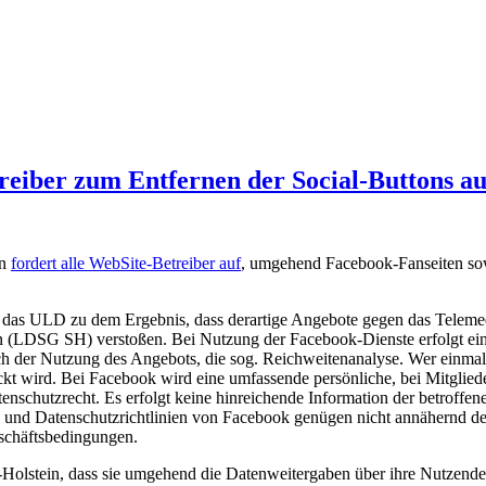
eiber zum Entfernen der Social-Buttons au
in
fordert alle WebSite-Betreiber auf
, umgehend Facebook-Fanseiten sow
t das ULD zu dem Ergebnis, dass derartige Angebote gegen das Telem
 (LDSG SH) verstoßen. Bei Nutzung der Facebook-Dienste erfolgt ein
ich der Nutzung des Angebots, die sog. Reichweitenanalyse. Wer einmal
t wird. Bei Facebook wird eine umfassende persönliche, bei Mitgliede
nschutzrecht. Es erfolgt keine hinreichende Information der betroffe
 und Datenschutzrichtlinien von Facebook genügen nicht annähernd de
schäftsbedingungen.
Holstein, dass sie umgehend die Datenweitergaben über ihre Nutzende