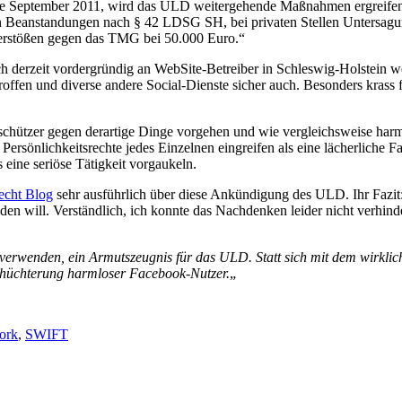
 Ende September 2011, wird das ULD weitergehende Maßnahmen ergreife
llen Beanstandungen nach § 42 LDSG SH, bei privaten Stellen Unters
Verstößen gegen das TMG bei 50.000 Euro.“
ch derzeit vordergründig an WebSite-Betreiber in Schleswig-Holstein w
fen und diverse andere Social-Dienste sicher auch. Besonders krass fin
tenschützer gegen derartige Dinge vorgehen und wie vergleichsweise 
 Persönlichkeitsrechte jedes Einzelnen eingreifen als eine lächerlich
eine seriöse Tätigkeit vorgaukeln.
echt Blog
sehr ausführlich über diese Ankündigung des ULD. Ihr Fazi
iden will. Verständlich, ich konnte das Nachdenken leider nicht verhi
 verwenden, ein Armutszeugnis für das ULD. Statt sich mit dem wirkl
schüchterung harmloser Facebook-Nutzer.
„
ork
,
SWIFT