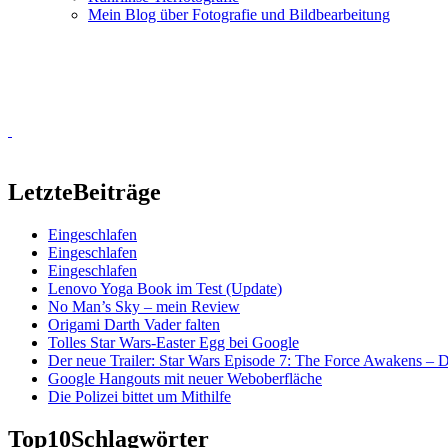
Mein Blog über Fotografie und Bildbearbeitung
Letzte
Beiträge
Eingeschlafen
Eingeschlafen
Eingeschlafen
Lenovo Yoga Book im Test (Update)
No Man’s Sky – mein Review
Origami Darth Vader falten
Tolles Star Wars-Easter Egg bei Google
Der neue Trailer: Star Wars Episode 7: The Force Awakens –
Google Hangouts mit neuer Weboberfläche
Die Polizei bittet um Mithilfe
Top10
Schlagwörter