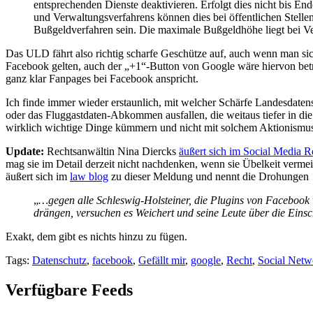
entsprechenden Dienste deaktivieren. Erfolgt dies nicht bis
und Verwaltungsverfahrens können dies bei öffentlichen Ste
Bußgeldverfahren sein. Die maximale Bußgeldhöhe liegt bei 
Das ULD fährt also richtig scharfe Geschütze auf, auch wenn man si
Facebook gelten, auch der „+1“-Button von Google wäre hiervon betrof
ganz klar Fanpages bei Facebook anspricht.
Ich finde immer wieder erstaunlich, mit welcher Schärfe Landesda
oder das Fluggastdaten-Abkommen ausfallen, die weitaus tiefer in die
wirklich wichtige Dinge kümmern und nicht mit solchem Aktionismus 
Update:
Rechtsanwältin Nina Diercks
äußert sich im Social Media R
mag sie im Detail derzeit nicht nachdenken, wenn sie Übelkeit verme
äußert sich im
law blog
zu dieser Meldung und nennt die Drohungen
„
…gegen alle Schleswig-Holsteiner, die Plugins von Facebook
drängen, versuchen es Weichert und seine Leute über die Ein
Exakt, dem gibt es nichts hinzu zu fügen.
Tags:
Datenschutz
,
facebook
,
Gefällt mir
,
google
,
Recht
,
Social Netw
Verfügbare Feeds