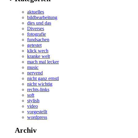
aktuelles
bildbearbeitung
dies und das
Diverses
fotografie
fundsachen
getestet
klick wech
kranke welt
mach mal lecker
music
nervend
nicht ganz ernstl
nicht wichtig
rechts-links
soft
stylish
video
vorgestellt
wordpress
Archiv