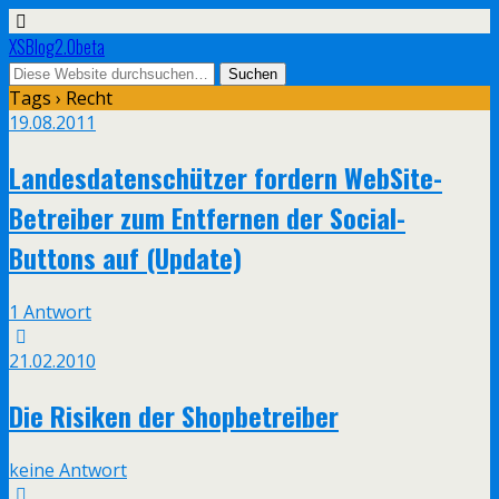
XSBlog2.0beta
Tags › Recht
19.08.2011
Landesdatenschützer fordern WebSite-
Betreiber zum Entfernen der Social-
Buttons auf (Update)
1 Antwort
21.02.2010
Die Risiken der Shopbetreiber
keine Antwort