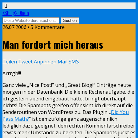
XSBlog2.0beta
26.07.2006 •
5 Kommentare
Man fordert mich heraus
Teilen
Tweet
Anpinnen
Mail
SMS
Arrrgh!!!
Ganz viele „Nice Post!“ und „Great Blog!“ Einträge heute
morgen in der Datenbank! Die kleine Rechenaufgabe, die
ich gestern abend eingebaut hatte, bringt überhaupt
nichts! Die Spambots greifen offensichtlich direkt auf die
Senderoutinen von WordPress zu. Das Plugin „
Did You
Pass Math?
“ ist demzufolge ganz augenscheinlich
lediglich dazu geeignet, dem echten Kommentarschreiber
etwas mehr Umstände zu bereiten. Die Spambots juckt es