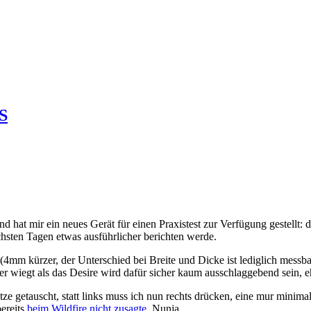
 S
d hat mir ein neues Gerät für einen Praxistest zur Verfügung gestellt: 
chsten Tagen etwas ausführlicher berichten werde.
(4mm kürzer, der Unterschied bei Breite und Dicke ist lediglich messbar
er wiegt als das Desire wird dafür sicher kaum ausschlaggebend sein, e
ze getauscht, statt links muss ich nun rechts drücken, eine mur minim
bereits
beim Wildfire nicht zusagte
. Nunja.