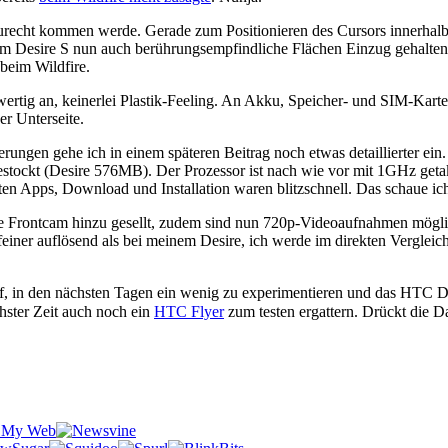
zurecht kommen werde. Gerade zum Positionieren des Cursors innerhalb
im Desire S nun auch berührungsempfindliche Flächen Einzug gehalten, 
beim Wildfire.
wertig an, keinerlei Plastik-Feeling. An Akku, Speicher- und SIM-Kart
er Unterseite.
nderungen gehe ich in einem späteren Beitrag noch etwas detaillierter e
kt (Desire 576MB). Der Prozessor ist nach wie vor mit 1GHz getaktet,
gsten Apps, Download und Installation waren blitzschnell. Das schaue ic
 Frontcam hinzu gesellt, zudem sind nun 720p-Videoaufnahmen möglich
iner auflösend als bei meinem Desire, ich werde im direkten Vergleich n
rauf, in den nächsten Tagen ein wenig zu experimentieren und das HTC D
hster Zeit auch noch ein
HTC Flyer
zum testen ergattern. Drückt die 