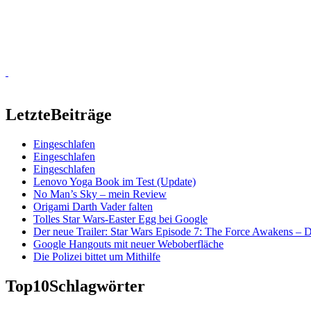
Letzte
Beiträge
Eingeschlafen
Eingeschlafen
Eingeschlafen
Lenovo Yoga Book im Test (Update)
No Man’s Sky – mein Review
Origami Darth Vader falten
Tolles Star Wars-Easter Egg bei Google
Der neue Trailer: Star Wars Episode 7: The Force Awakens –
Google Hangouts mit neuer Weboberfläche
Die Polizei bittet um Mithilfe
Top10
Schlagwörter