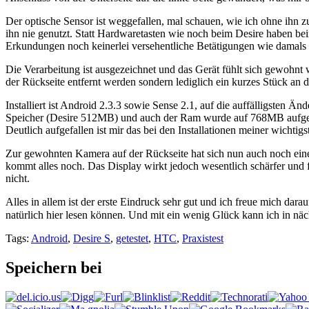
Der optische Sensor ist weggefallen, mal schauen, wie ich ohne ihn 
ihn nie genutzt. Statt Hardwaretasten wie noch beim Desire haben be
Erkundungen noch keinerlei versehentliche Betätigungen wie damals 
Die Verarbeitung ist ausgezeichnet und das Gerät fühlt sich gewohnt 
der Rückseite entfernt werden sondern lediglich ein kurzes Stück an d
Installiert ist Android 2.3.3 sowie Sense 2.1, auf die auffälligsten Ä
Speicher (Desire 512MB) und auch der Ram wurde auf 768MB aufgestoc
Deutlich aufgefallen ist mir das bei den Installationen meiner wichti
Zur gewohnten Kamera auf der Rückseite hat sich nun auch noch eine
kommt alles noch. Das Display wirkt jedoch wesentlich schärfer und fe
nicht.
Alles in allem ist der erste Eindruck sehr gut und ich freue mich da
natürlich hier lesen können. Und mit ein wenig Glück kann ich in näc
Tags:
Android
,
Desire S
,
getestet
,
HTC
,
Praxistest
Speichern bei