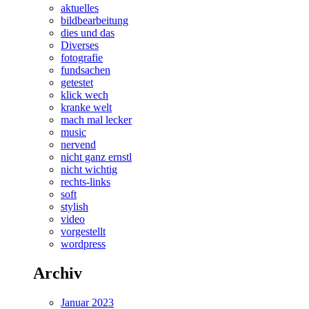
aktuelles
bildbearbeitung
dies und das
Diverses
fotografie
fundsachen
getestet
klick wech
kranke welt
mach mal lecker
music
nervend
nicht ganz ernstl
nicht wichtig
rechts-links
soft
stylish
video
vorgestellt
wordpress
Archiv
Januar 2023