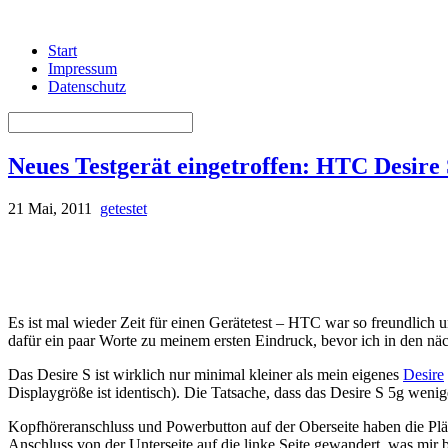
Start
Impressum
Datenschutz
Neues Testgerät eingetroffen: HTC Desire
21 Mai, 2011
getestet
Es ist mal wieder Zeit für einen Gerätetest – HTC war so freundlich un
dafür ein paar Worte zu meinem ersten Eindruck, bevor ich in den nä
Das Desire S ist wirklich nur minimal kleiner als mein eigenes
Desire
Displaygröße ist identisch). Die Tatsache, dass das Desire S 5g wenig
Kopfhöreranschluss und Powerbutton auf der Oberseite haben die Plät
Anschluss von der Unterseite auf die linke Seite gewandert, was mir 