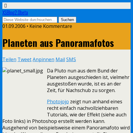
XSBlog2.0beta
01.09.2006 •
Keine Kommentare
Planeten aus Panoramafotos
Teilen
Tweet
Anpinnen
Mail
SMS
Da Pluto nun aus dem Bund der
Planeten ausgeschieden ist, vielmehr
ausgestoßen wurde, ist es an der
Zeit, für Nachschub zu sorgen.
Photojojo
zeigt nun anhand eines
recht einfach nachvollziehbaren
Tutorials, wie der Effekt (siehe auch
Foto links) in Photoshop erstellt werden kann.
Ausgehend von beispielsweise einem Panoramafoto wird