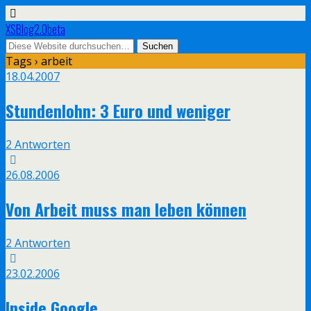
XSBlog2.0beta
Tags › arbeit
18.04.2007
Stundenlohn: 3 Euro und weniger
2 Antworten
26.08.2006
Von Arbeit muss man leben können
2 Antworten
23.02.2006
Inside Google