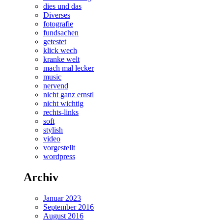
dies und das
Diverses
fotografie
fundsachen
getestet
klick wech
kranke welt
mach mal lecker
music
nervend
nicht ganz ernstl
nicht wichtig
rechts-links
soft
stylish
video
vorgestellt
wordpress
Archiv
Januar 2023
September 2016
August 2016