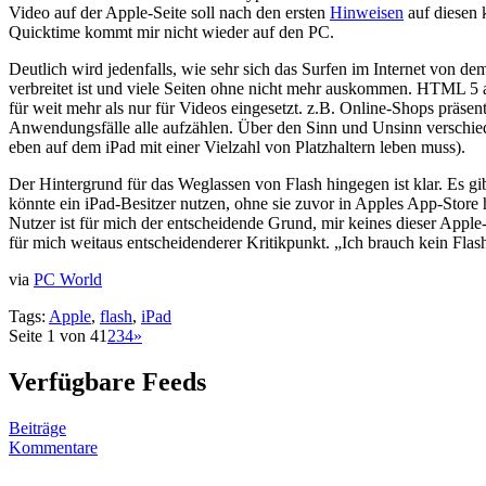
Video auf der Apple-Seite soll nach den ersten
Hinweisen
auf diesen 
Quicktime kommt mir nicht wieder auf den PC.
Deutlich wird jedenfalls, wie sehr sich das Surfen im Internet von 
verbreitet ist und viele Seiten ohne nicht mehr auskommen. HTML 5 als
für weit mehr als nur für Videos eingesetzt. z.B. Online-Shops präsent
Anwendungsfälle alle aufzählen. Über den Sinn und Unsinn verschiede
eben auf dem iPad mit einer Vielzahl von Platzhaltern leben muss).
Der Hintergrund für das Weglassen von Flash hingegen ist klar. Es g
könnte ein iPad-Besitzer nutzen, ohne sie zuvor in Apples App-Store
Nutzer ist für mich der entscheidende Grund, mir keines dieser Apple-
für mich weitaus entscheidenderer Kritikpunkt. „Ich brauch kein Fla
via
PC World
Tags:
Apple
,
flash
,
iPad
Seite 1 von 4
1
2
3
4
»
Verfügbare Feeds
Beiträge
Kommentare