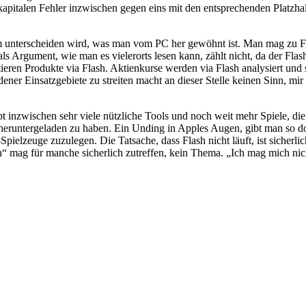
kapitalen Fehler inzwischen gegen eins mit den entsprechenden Platzha
dem unterscheiden wird, was man vom PC her gewöhnt ist. Man mag zu Fla
 Argument, wie man es vielerorts lesen kann, zählt nicht, da der Flash
ieren Produkte via Flash. Aktienkurse werden via Flash analysiert und so
ner Einsatzgebiete zu streiten macht an dieser Stelle keinen Sinn, m
ibt inzwischen sehr viele nützliche Tools und noch weit mehr Spiele, 
 heruntergeladen zu haben. Ein Unding in Apples Augen, gibt man so do
Spielzeuge zuzulegen. Die Tatsache, dass Flash nicht läuft, ist sicherl
sh“ mag für manche sicherlich zutreffen, kein Thema. „Ich mag mich ni