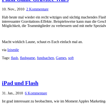
10. Nov., 2010
2 Kommentare
Hab heute mal wieder ein recht witziges und süchtig machendes Fla
interessanter Gravitations-Effekte. Beispielsweise kann man die Gesc
Möglichkeit, die Teammitglieder zu verbessern und mit mehr Spezialw
Macht wirklich Laune, schaut es Euch einfach mal an.
via
Izismile
Tags:
flash
,
flashgame
,
fundsachen
,
Games
,
soft
iPad und Flash
31. Jan., 2010
6 Kommentare
Ist grad interessant zu beobachten, wie im Moment Apples Marketin