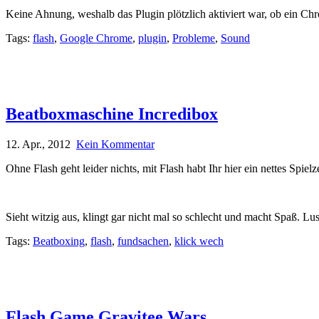
Keine Ahnung, weshalb das Plugin plötzlich aktiviert war, ob ein Chro
Tags:
flash
,
Google Chrome
,
plugin
,
Probleme
,
Sound
Beatboxmaschine Incredibox
12. Apr., 2012
Kein Kommentar
Ohne Flash geht leider nichts, mit Flash habt Ihr hier ein nettes S
Sieht witzig aus, klingt gar nicht mal so schlecht und macht Spaß. Lu
Tags:
Beatboxing
,
flash
,
fundsachen
,
klick wech
Flash Game Gravitee Wars