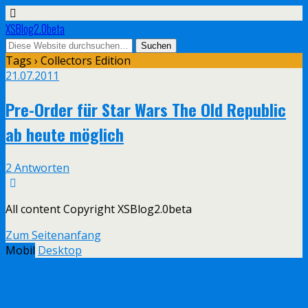
XSBlog2.0beta
Tags › Collectors Edition
21.07.2011
Pre-Order für Star Wars The Old Republic
ab heute möglich
2 Antworten
All content Copyright XSBlog2.0beta
Zum Seitenanfang
Mobil
Desktop