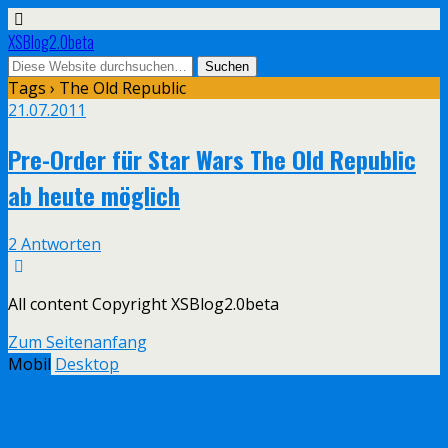
XSBlog2.0beta
Tags › The Old Republic
21.07.2011
Pre-Order für Star Wars The Old Republic
ab heute möglich
2 Antworten
All content Copyright XSBlog2.0beta
Zum Seitenanfang
Mobil
Desktop