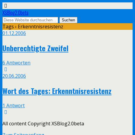
XSBlog2.0beta
Tags › Erkenntnisresistenz
01.12.2006
Unberechtigte Zweifel
6 Antworten
20.06.2006
Wort des Tages: Erkenntnisresistenz
1 Antwort
All content Copyright XSBlog2.0beta
Zum Seitenanfang