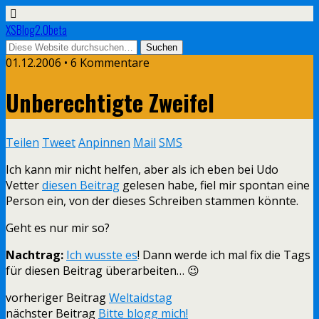
XSBlog2.0beta
01.12.2006 •
6 Kommentare
Unberechtigte Zweifel
Teilen
Tweet
Anpinnen
Mail
SMS
Ich kann mir nicht helfen, aber als ich eben bei Udo
Vetter
diesen Beitrag
gelesen habe, fiel mir spontan eine
Person ein, von der dieses Schreiben stammen könnte.
Geht es nur mir so?
Nachtrag:
Ich wusste es
! Dann werde ich mal fix die Tags
für diesen Beitrag überarbeiten… 😉
vorheriger Beitrag
Weltaidstag
nächster Beitrag
Bitte blogg mich!