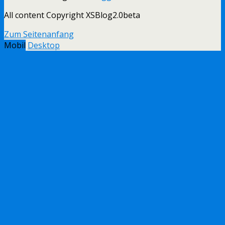
All content Copyright XSBlog2.0beta
Zum Seitenanfang
Mobil
Desktop