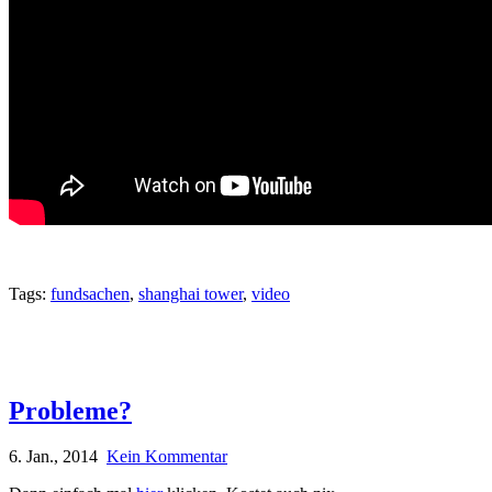
Tags:
fundsachen
,
shanghai tower
,
video
Probleme?
6. Jan., 2014
Kein Kommentar