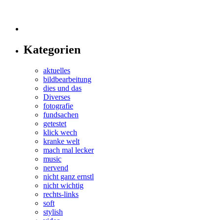
Kategorien
aktuelles
bildbearbeitung
dies und das
Diverses
fotografie
fundsachen
getestet
klick wech
kranke welt
mach mal lecker
music
nervend
nicht ganz ernstl
nicht wichtig
rechts-links
soft
stylish