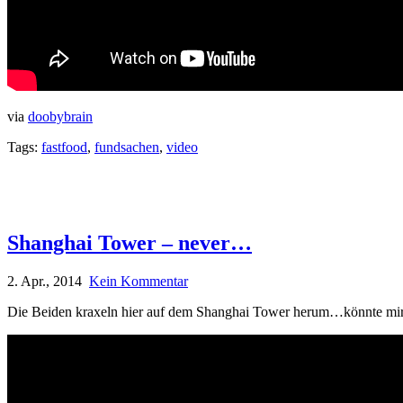
via
doobybrain
Tags:
fastfood
,
fundsachen
,
video
Shanghai Tower – never…
2. Apr., 2014
Kein Kommentar
Die Beiden kraxeln hier auf dem Shanghai Tower herum…könnte mir d