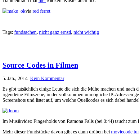
Dann einfach mal
hier
klicken. Kostet auch nix.
via
red ferret
Tags:
fundsachen
,
nicht ganz ernstl
,
nicht wichtig
Source Codes in Filmen
5. Jan., 2014
Kein Kommentar
Es gibt tatsächlich einige Leute die sich die Mühe machen und nach 
irgendeine Filmszene, in der vollkommen unmögliche IP-Adressen gez
Screenshots und listet auf, um welche Quellcodes es sich dabei handel
Im Musikvideo Fingerholds von Ramona Falls (bei 0:44) taucht zum 
Mehr dieser Fundstücke davon gibt es dann drüben bei
moviecode.tu