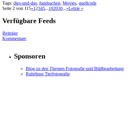
Tags:
dies-und-das
,
fundsachen
,
Movies
,
quellcode
Seite 2 von 115
«
1
2
3
4
5
...
10
20
30
...
»
Letzte »
Verfügbare Feeds
Beiträge
Kommentare
Sponsoren
Blog zu den Themen Fotografie und Bildbearbeitung
Ruhrlinse Tierfotografie