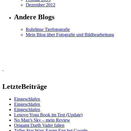
Dezember 2012
Andere Blogs
Ruhrlinse Tierfotografie
Mein Blog über Fotografie und Bildbearbeitung
Letzte
Beiträge
Eingeschlafen
Eingeschlafen
Eingeschlafen
Lenovo Yoga Book im Test (Update)
No Man’s Sky – mein Review
Origami Darth Vader falten
Tolles Star Wars-Easter Egg bei Google