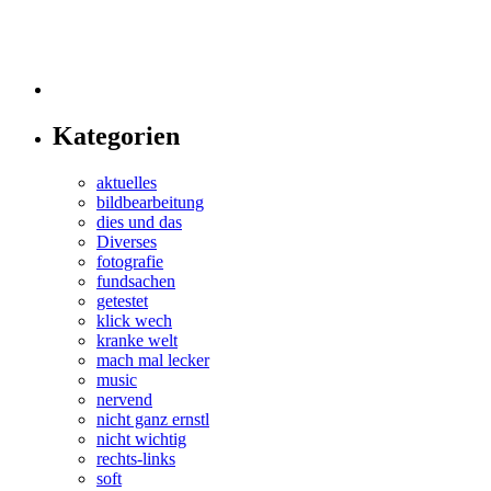
Kategorien
aktuelles
bildbearbeitung
dies und das
Diverses
fotografie
fundsachen
getestet
klick wech
kranke welt
mach mal lecker
music
nervend
nicht ganz ernstl
nicht wichtig
rechts-links
soft