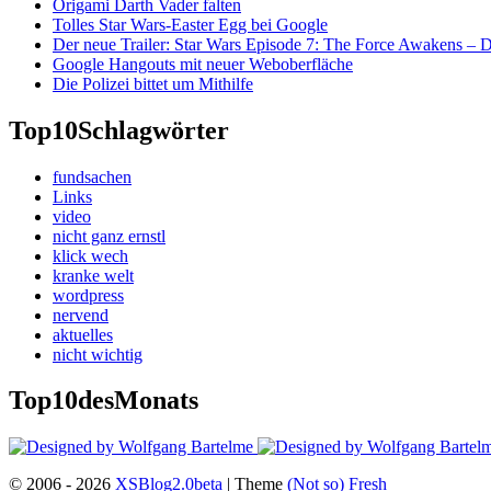
Origami Darth Vader falten
Tolles Star Wars-Easter Egg bei Google
Der neue Trailer: Star Wars Episode 7: The Force Awakens –
Google Hangouts mit neuer Weboberfläche
Die Polizei bittet um Mithilfe
Top10
Schlagwörter
fundsachen
Links
video
nicht ganz ernstl
klick wech
kranke welt
wordpress
nervend
aktuelles
nicht wichtig
Top10
desMonats
© 2006 - 2026
XSBlog2.0beta
| Theme
(Not so)
Fresh