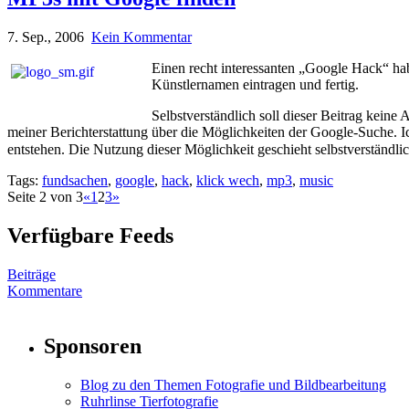
7. Sep., 2006
Kein Kommentar
Einen recht interessanten „Google Hack“ ha
Künstlernamen eintragen und fertig.
Selbstverständlich soll dieser Beitrag kein
meiner Berichterstattung über die Möglichkeiten der Google-Suche. I
entstehen. Die Nutzung dieser Möglichkeit geschieht selbstverständli
Tags:
fundsachen
,
google
,
hack
,
klick wech
,
mp3
,
music
Seite 2 von 3
«
1
2
3
»
Verfügbare Feeds
Beiträge
Kommentare
Sponsoren
Blog zu den Themen Fotografie und Bildbearbeitung
Ruhrlinse Tierfotografie