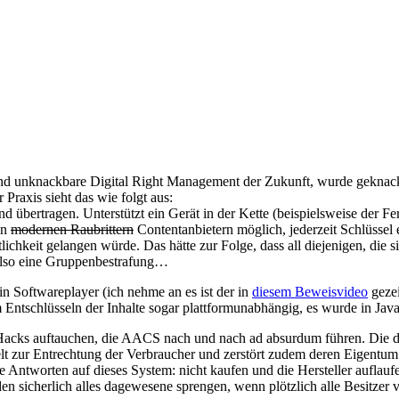
und unknackbare Digital Right Management der Zukunft, wurde geknackt
 Praxis sieht das wie folgt aus:
nd übertragen. Unterstützt ein Gerät in der Kette (beispielsweise der Fe
en
modernen Raubrittern
Contentanbietern möglich, jederzeit Schlüssel 
tlichkeit gelangen würde. Das hätte zur Folge, dass all diejenigen, die
Also eine Gruppenbestrafung…
n Softwareplayer (ich nehme an es ist der in
diesem Beweisvideo
gezei
ntschlüsseln der Inhalte sogar plattformunabhängig, es wurde in Java
ige Hacks auftauchen, die AACS nach und nach ad absurdum führen. Die 
elt zur Entrechtung der Verbraucher und zerstört zudem deren Eigentum
e Antworten auf dieses System: nicht kaufen und die Hersteller auflau
en sicherlich alles dagewesene sprengen, wenn plötzlich alle Besitze