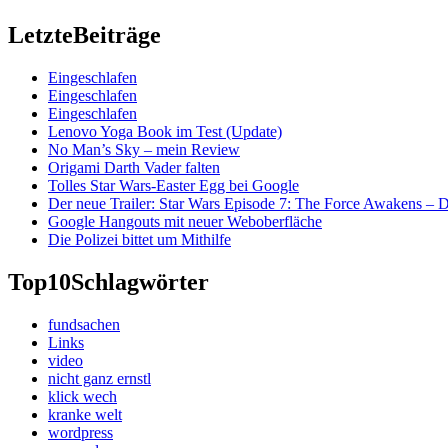
Letzte
Beiträge
Eingeschlafen
Eingeschlafen
Eingeschlafen
Lenovo Yoga Book im Test (Update)
No Man’s Sky – mein Review
Origami Darth Vader falten
Tolles Star Wars-Easter Egg bei Google
Der neue Trailer: Star Wars Episode 7: The Force Awakens –
Google Hangouts mit neuer Weboberfläche
Die Polizei bittet um Mithilfe
Top10
Schlagwörter
fundsachen
Links
video
nicht ganz ernstl
klick wech
kranke welt
wordpress