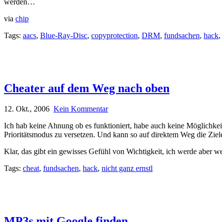
werden…
via
chip
Tags:
aacs
,
Blue-Ray-Disc
,
copyprotection
,
DRM
,
fundsachen
,
hack
Cheater auf dem Weg nach oben
12. Okt., 2006
Kein Kommentar
Ich hab keine Ahnung ob es funktioniert, habe auch keine Möglichkeit
Prioritätsmodus zu versetzen. Und kann so auf direktem Weg die Zie
Klar, das gibt ein gewisses Gefühl von Wichtigkeit, ich werde aber 
Tags:
cheat
,
fundsachen
,
hack
,
nicht ganz ernstl
MP3s mit Google finden