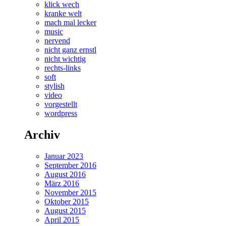
klick wech
kranke welt
mach mal lecker
music
nervend
nicht ganz ernstl
nicht wichtig
rechts-links
soft
stylish
video
vorgestellt
wordpress
Archiv
Januar 2023
September 2016
August 2016
März 2016
November 2015
Oktober 2015
August 2015
April 2015