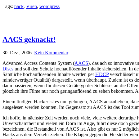
Tags:
hack
,
Viren
,
wordpress
AACS geknackt!
30. Dez., 2006
Kein Kommentar
Advanced Access Contents System (
AACS
), das ach so innovative 
Discs
und soll den Schutz hochauflösender Inhalte sicherstellen. In der
Sämtliche hochauflösenden Inhalte werden per
HDCP
verschlüsselt u
minderwertiger Qualität) dargestellt, wenn überhaupt. Zudem ist es d
dann passieren, wenn für diesen Gerätetyp der Schlüssel an die Öffen
plötzlich ihre Filme nur noch geringauflösend zu sehen bekommen. 
Einem findigen Hacker ist es nun gelungen, AACS auszuhebeln, da ei
ausgelesen werden konnten. Im Gegensatz zu AACS ist das Tool zum E
Ich hoffe, in nächster Zeit werden noch viele, viele weitere derart
Unverschämtheit und vielen ein Dorn im Auge, führt diese doch gezi
bezeichnen, die Bestandteil von AACS ist. Also gibt es nur 2 möglich
Hacks aus dem Verkehr ziehen. Die Klagen gegen die Hersteller werd