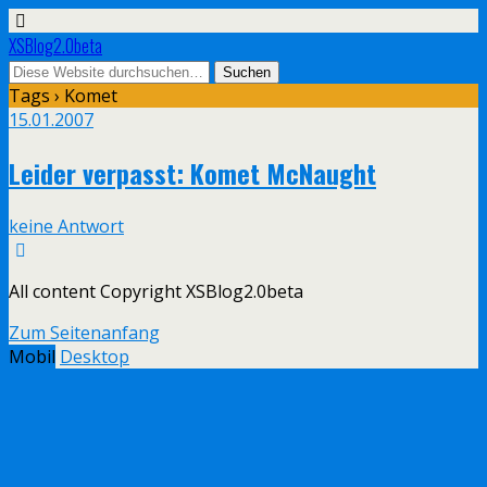
XSBlog2.0beta
Tags › Komet
15.01.2007
Leider verpasst: Komet McNaught
keine Antwort
All content Copyright XSBlog2.0beta
Zum Seitenanfang
Mobil
Desktop