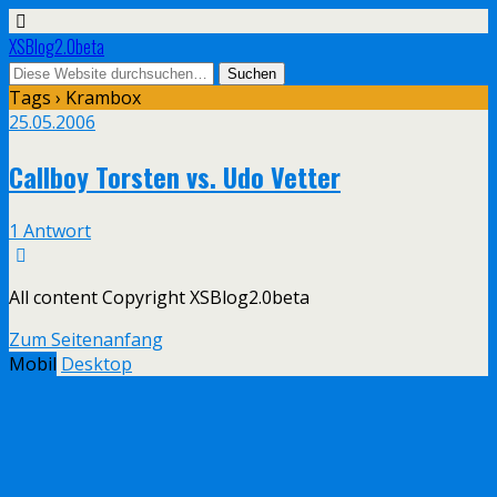
XSBlog2.0beta
Tags › Krambox
25.05.2006
Callboy Torsten vs. Udo Vetter
1 Antwort
All content Copyright XSBlog2.0beta
Zum Seitenanfang
Mobil
Desktop