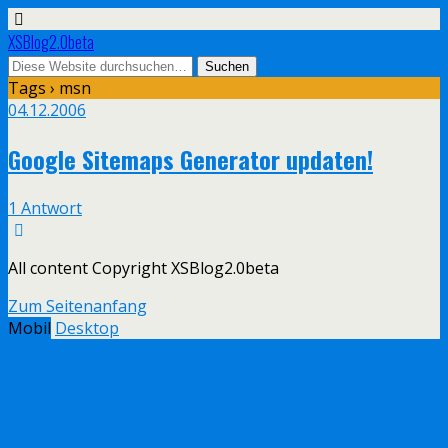
XSBlog2.0beta
Tags › msn
04.12.2006
Google Sitemaps Generator updaten!
1 Antwort
All content Copyright XSBlog2.0beta
Zum Seitenanfang
Mobil
Desktop