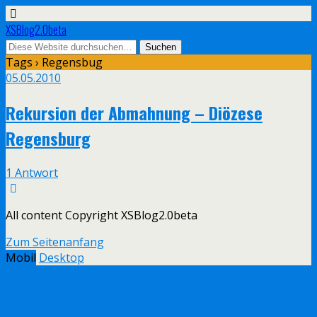
XSBlog2.0beta
Tags › Regensbug
05.05.2010
Rekursion der Abmahnung – Diözese
Regensburg
1 Antwort
All content Copyright XSBlog2.0beta
Zum Seitenanfang
Mobil
Desktop