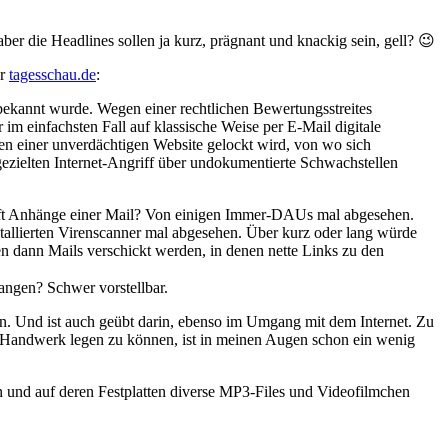
ber die Headlines sollen ja kurz, prägnant und knackig sein, gell? 😉
er
tagesschau.de
:
bekannt wurde. Wegen einer rechtlichen Bewertungsstreites
im einfachsten Fall auf klassische Weise per E-Mail digitale
en einer unverdächtigen Website gelockt wird, von wo sich
zielten Internet-Angriff über undokumentierte Schwachstellen
rft Anhänge einer Mail? Von einigen Immer-DAUs mal abgesehen.
tallierten Virenscanner mal abgesehen. Über kurz oder lang würde
en dann Mails verschickt werden, in denen nette Links zu den
fangen? Schwer vorstellbar.
en. Und ist auch geübt darin, ebenso im Umgang mit dem Internet. Zu
das Handwerk legen zu können, ist in meinen Augen schon ein wenig
n und auf deren Festplatten diverse MP3-Files und Videofilmchen