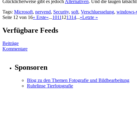
Glücklicherweise gibt es jedoch
Alternativen
. Und die taugen tatsächl
Tags:
Microsoft
,
nervend
,
Security
,
soft
,
Verschluesselung
,
windows-v
Seite 12 von 16
« Erste
«
...
10
11
12
13
14
...
»
Letzte »
Verfügbare Feeds
Beiträge
Kommentare
Sponsoren
Blog zu den Themen Fotografie und Bildbearbeitung
Ruhrlinse Tierfotografie