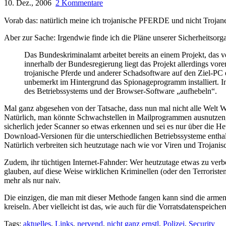
10. Dez., 2006
2 Kommentare
Vorab das: natürlich meine ich trojanische PFERDE und nicht Trojaner,
Aber zur Sache: Irgendwie finde ich die Pläne unserer Sicherheitsorg
Das Bundeskriminalamt arbeitet bereits an einem Projekt, das
innerhalb der Bundesregierung liegt das Projekt allerdings vor
trojanische Pferde und anderer Schadsoftware auf den Ziel-PC 
unbemerkt im Hintergrund das Spionageprogramm installiert. I
des Betriebssystems und der Browser-Software „aufhebeln“.
Mal ganz abgesehen von der Tatsache, dass nun mal nicht alle Wel
Natürlich, man könnte Schwachstellen in Mailprogrammen ausnutzen, a
sicherlich jeder Scanner so etwas erkennen und sei es nur über die 
Download-Versionen für die unterschiedlichen Betriebssysteme entha
Natürlich verbreiten sich heutzutage nach wie vor Viren und Trojanis
Zudem, ihr tüchtigen Internet-Fahnder: Wer heutzutage etwas zu verb
glauben, auf diese Weise wirklichen Kriminellen (oder den Terroriste
mehr als nur naiv.
Die einzigen, die man mit dieser Methode fangen kann sind die armen
kreiseln. Aber vielleicht ist das, wie auch für die Vorratsdatenspeic
Tags:
aktuelles
,
Links
,
nervend
,
nicht ganz ernstl
,
Polizei
,
Security