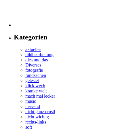
Kategorien
aktuelles
bildbearbeitung
dies und das
Diverses
fotografie
fundsachen
getestet
klick wech
kranke welt
mach mal lecker
music
nervend
nicht ganz ernstl
nicht wichtig
rechts-links
soft