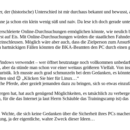
 der (historische) Unterschied ist mir durchaus bekannt und bewusst, a
ane ja schon ein klein wenig süß und naiv. Da lese ich doch gerade unt
 verschleierte Online-Durchsuchungen ermöglichen könnte, wie neulich 
erst auf Eis. Mit Online-Durchsuchungen würden die staatlichen Fahnder 
einschleusen. Möglich wäre aber auch, dass die Zielperson zum Ansurf
n hartnäckigen Fällen könnten die BKA-Beamten den PC durch einen ge
t Windows verwendet – wer öffnet heutzutage noch vollkommen unbeda
ber da stünde man schon vor einer weitaus größeren Vielfalt. Von ins
Heuristik. Ich musste auch grad schmunzeln bei dem Gedanken, es könnt
lten sind 😉 „Klicken Sie hier für Linux…“
che Pferde, aber gezielt jemanden dazu zu bringen, sich so etwas einzu
ergen hat, hat auch genügend Möglichkeiten, es tatsächlich zu verberg
n, für die das Internet ja laut Herrn Schäuble das Trainingscamp ist) 
 Wichte, die sich keine Gedanken über die Sicherheit ihres PCs mache
herung, ja der eigentliche, wahre Zweck dieser Ideen…