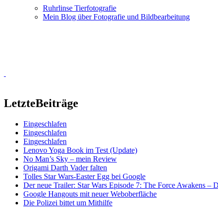
Ruhrlinse Tierfotografie
Mein Blog über Fotografie und Bildbearbeitung
Letzte
Beiträge
Eingeschlafen
Eingeschlafen
Eingeschlafen
Lenovo Yoga Book im Test (Update)
No Man’s Sky – mein Review
Origami Darth Vader falten
Tolles Star Wars-Easter Egg bei Google
Der neue Trailer: Star Wars Episode 7: The Force Awakens –
Google Hangouts mit neuer Weboberfläche
Die Polizei bittet um Mithilfe