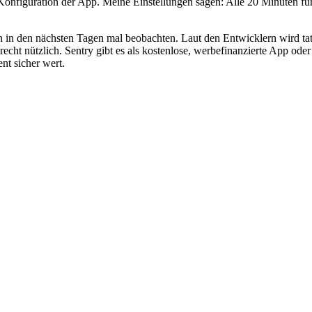
te Konfiguration der App. Meine Einstellungen sagen: Alle 20 Minute
in den nächsten Tagen mal beobachten. Laut den Entwicklern wird tatsäch
recht nützlich. Sentry gibt es als kostenlose, werbefinanzierte App oder
nt sicher wert.