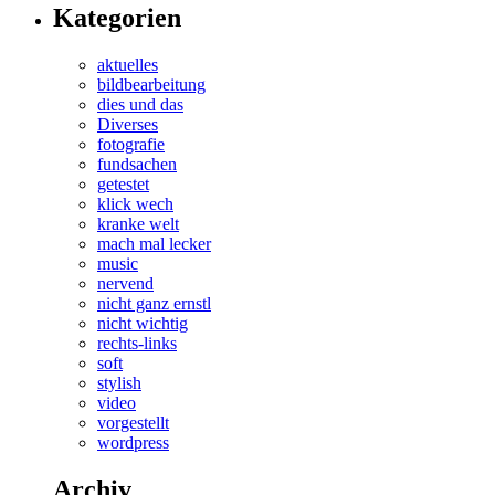
Kategorien
aktuelles
bildbearbeitung
dies und das
Diverses
fotografie
fundsachen
getestet
klick wech
kranke welt
mach mal lecker
music
nervend
nicht ganz ernstl
nicht wichtig
rechts-links
soft
stylish
video
vorgestellt
wordpress
Archiv