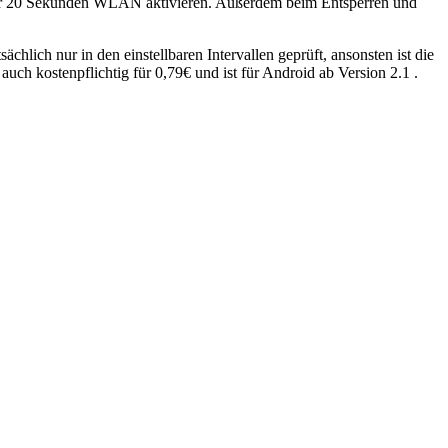
n für 20 Sekunden WLAN aktivieren. Außerdem beim Entsperren und
lich nur in den einstellbaren Intervallen geprüft, ansonsten ist die
 auch kostenpflichtig für 0,79€ und ist für Android ab Version 2.1 .