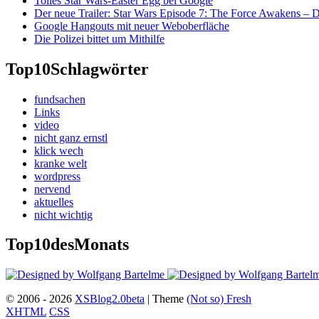
Tolles Star Wars-Easter Egg bei Google
Der neue Trailer: Star Wars Episode 7: The Force Awakens –
Google Hangouts mit neuer Weboberfläche
Die Polizei bittet um Mithilfe
Top10
Schlagwörter
fundsachen
Links
video
nicht ganz ernstl
klick wech
kranke welt
wordpress
nervend
aktuelles
nicht wichtig
Top10
desMonats
© 2006 - 2026
XSBlog2.0beta
| Theme
(Not so)
Fresh
XHTML
CSS