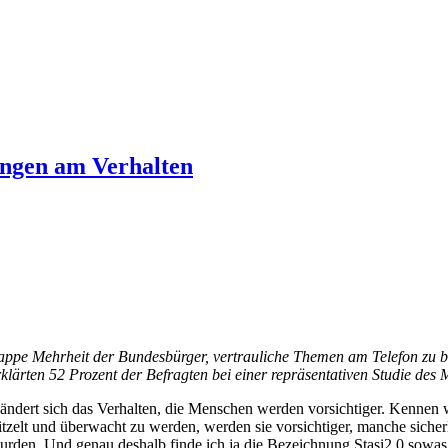
ungen am Verhalten
nappe Mehrheit der Bundesbürger, vertrauliche Themen am Telefon zu 
klärten 52 Prozent der Befragten bei einer repräsentativen Studie des
ändert sich das Verhalten, die Menschen werden vorsichtiger. Kennen wi
elt und überwacht zu werden, werden sie vorsichtiger, manche sicherli
wurden. Und genau deshalb finde ich ja die Bezeichnung Stasi2.0 sowas 