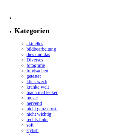
Kategorien
aktuelles
bildbearbeitung
dies und das
Diverses
fotografie
fundsachen
getestet
klick wech
kranke welt
mach mal lecker
music
nervend
nicht ganz ernstl
nicht wichtig
rechts-links
soft
stylish