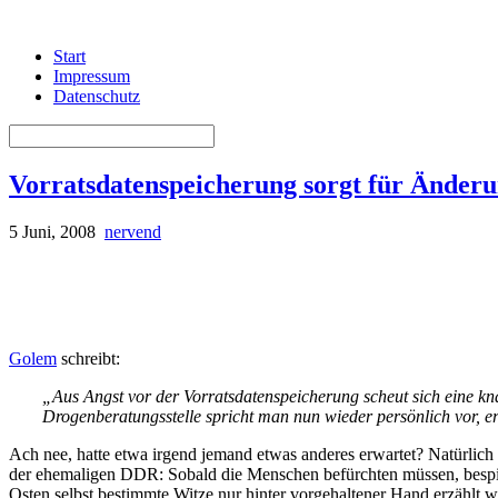
Start
Impressum
Datenschutz
Vorratsdatenspeicherung sorgt für Änder
5 Juni, 2008
nervend
Golem
schreibt:
„Aus Angst vor der Vorratsdatenspeicherung scheut sich eine k
Drogenberatungsstelle spricht man nun wieder persönlich vor, er
Ach nee, hatte etwa irgend jemand etwas anderes erwartet? Natürlich 
der ehemaligen DDR: Sobald die Menschen befürchten müssen, bespitz
Osten selbst bestimmte Witze nur hinter vorgehaltener Hand erzählt 