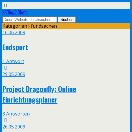
XSBlog2.0beta
Kategorien ›
fundsachen
16.06.2009
Endspurt
1 Antwort
29.05.2009
Project Dragonfly: Online
Einrichtungsplaner
3 Antworten
26.05.2009