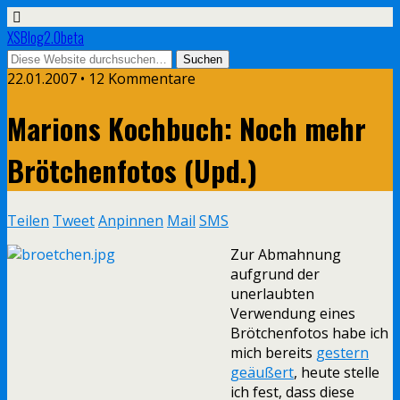
XSBlog2.0beta
22.01.2007 •
12 Kommentare
Marions Kochbuch: Noch mehr
Brötchenfotos (Upd.)
Teilen
Tweet
Anpinnen
Mail
SMS
Zur Abmahnung
aufgrund der
unerlaubten
Verwendung eines
Brötchenfotos habe ich
mich bereits
gestern
geäußert
, heute stelle
ich fest, dass diese