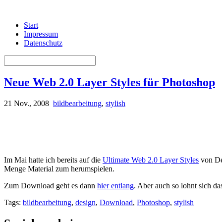
Start
Impressum
Datenschutz
Neue Web 2.0 Layer Styles für Photoshop
21 Nov., 2008
bildbearbeitung
,
stylish
Im Mai hatte ich bereits auf die
Ultimate Web 2.0 Layer Styles
von De
Menge Material zum herumspielen.
Zum Download geht es dann
hier entlang
. Aber auch so lohnt sich da
Tags:
bildbearbeitung
,
design
,
Download
,
Photoshop
,
stylish