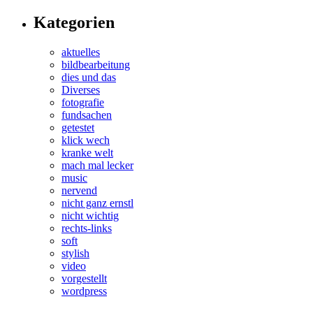
Kategorien
aktuelles
bildbearbeitung
dies und das
Diverses
fotografie
fundsachen
getestet
klick wech
kranke welt
mach mal lecker
music
nervend
nicht ganz ernstl
nicht wichtig
rechts-links
soft
stylish
video
vorgestellt
wordpress