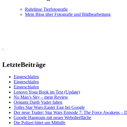
Ruhrlinse Tierfotografie
Mein Blog über Fotografie und Bildbearbeitung
Letzte
Beiträge
Eingeschlafen
Eingeschlafen
Eingeschlafen
Lenovo Yoga Book im Test (Update)
No Man’s Sky – mein Review
Origami Darth Vader falten
Tolles Star Wars-Easter Egg bei Google
Der neue Trailer: Star Wars Episode 7: The Force Awakens –
Google Hangouts mit neuer Weboberfläche
Die Polizei bittet um Mithilfe