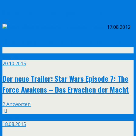
Schwachsinn Leistungsschutzrecht
17.08.2012
WoW: Mists of Pandaria – Cinematic Trailer
Okt.
20
20.10.2015
Der neue Trailer: Star Wars Episode 7: The
Force Awakens – Das Erwachen der Macht
2 Antworten
Aug.
18
18.08.2015