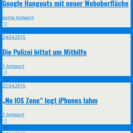
Google Hangouts mit neuer Weboberfläche
keine Antwort
Apr.
24
24.04.2015
Die Polizei bittet um Mithilfe
1 Antwort
Apr.
22
22.04.2015
„No IOS Zone“ legt iPhones lahm
1 Antwort
Apr.
17