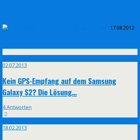
Schwachsinn Leistungsschutzrecht
17.08.2012
WoW: Mists of Pandaria – Cinematic Trailer
Juli
2
02.07.2013
Kein GPS-Empfang auf dem Samsung
Galaxy S2? Die Lösung…
4 Antworten
Feb.
18
18.02.2013