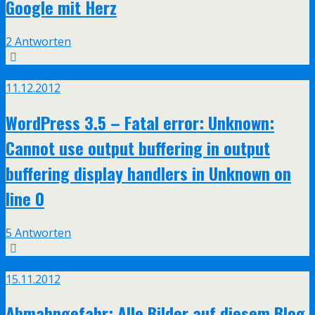
Google mit Herz
2 Antworten
Dez.
11
11.12.2012
WordPress 3.5 – Fatal error: Unknown:
Cannot use output buffering in output
buffering display handlers in Unknown on
line 0
5 Antworten
Nov.
15
15.11.2012
Abmahngefahr: Alle Bilder auf diesem Blog