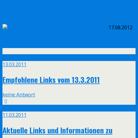
Schwachsinn Leistungsschutzrecht
17.08.2012
WoW: Mists of Pandaria – Cinematic Trailer
März
13
13.03.2011
Empfohlene Links vom 13.3.2011
keine Antwort
März
11
11.03.2011
Aktuelle Links und Informationen zu