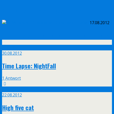
Schwachsinn Leistungsschutzrecht
17.08.2012
WoW: Mists of Pandaria – Cinematic Trailer
Aug.
30
30.08.2012
Time Lapse: NightFall
1 Antwort
Aug.
22
22.08.2012
High five cat