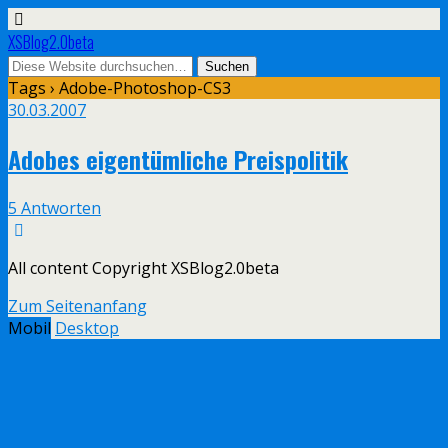
XSBlog2.0beta
Tags › Adobe-Photoshop-CS3
30.03.2007
Adobes eigentümliche Preispolitik
5 Antworten
All content Copyright XSBlog2.0beta
Zum Seitenanfang
Mobil
Desktop