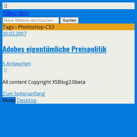
XSBlog2.0beta
Tags › Photoshop-CS3
30.03.2007
Adobes eigentümliche Preispolitik
5 Antworten
All content Copyright XSBlog2.0beta
Zum Seitenanfang
Mobil
Desktop