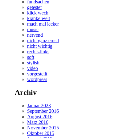
fundsachen
getestet
klick wech
kranke welt
mach mal lecker
music
nervend
nicht ganz ernstl
nicht wichtig
rechts-links
soft
stylish
video
vorgestellt
wordpress
Archiv
Januar 2023
September 2016
August 2016
März 2016
November 2015
Oktober 2015