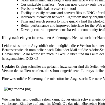
More streamlined and elegant user interface – We’ve made 
Customizable interface – You can now display only the co
Precision white balance selection tool
Facility to easily rename and convert files to DNG after 
Increased interaction between Lightroom library organizat
Filter and search presets to more quickly find the photo
Better performance and improved interface for the Web 
Develop control improvements based on community feed
Klingt nach einigen interessanten Änderungen. Neu ist auch der N
Leider ist es mir im Augenblick nicht möglich, diese Version herunte
Betatester wie ich unmittelbar nach Erhalt der Mail auf die Adobe-Se
Unavailable“. Also werde ich mich in Geduld üben und im Laufe des
hausgemachten DOS 😉
Update:
Es ging schneller als gedacht, inzwischen sind die Seiten wie
Version deinstalliert werden, die schon eingerichteten Librarys bleibe
Eine wesentliche Neuerung, die mir sofort ins Auge stach: Die neue V
Wie man hier sehr deutlich sehen kann, gibt es einige schwerwiegen
verrissenen Einträge auf, auch im Menü. Ob das nicht übersetzte Eintr