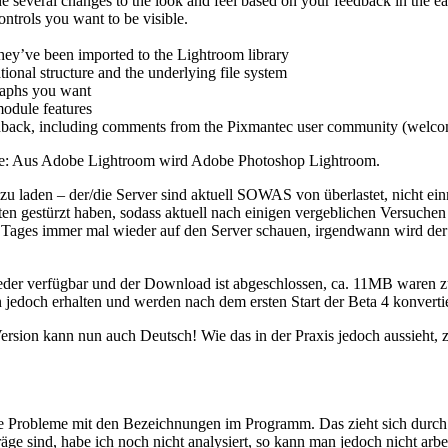
several changes to the look and feel based on your feedback in the earl
ntrols you want to be visible.
they’ve been imported to the Lightroom library
ional structure and the underlying file system
graphs you want
module features
back, including comments from the Pixmantec user community (welco
ame: Aus Adobe Lightroom wird Adobe Photoshop Lightroom.
r zu laden – der/die Server sind aktuell SOWAS von überlastet, nicht e
iten gestürzt haben, sodass aktuell nach einigen vergeblichen Versuche
 Tages immer mal wieder auf den Server schauen, irgendwann wird der
der verfügbar und der Download ist abgeschlossen, ca. 11MB waren zu zie
n jedoch erhalten und werden nach dem ersten Start der Beta 4 konvertie
ersion kann nun auch Deutsch! Wie das in der Praxis jedoch aussieht, z
de Probleme mit den Bezeichnungen im Programm. Das zieht sich durch
äge sind, habe ich noch nicht analysiert, so kann man jedoch nicht arbe