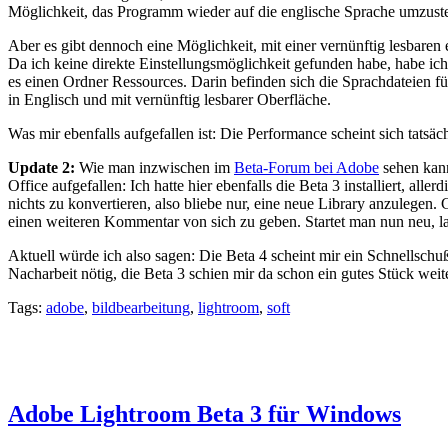
Möglichkeit, das Programm wieder auf die englische Sprache umzustel
Aber es gibt dennoch eine Möglichkeit, mit einer vernünftig lesbaren 
Da ich keine direkte Einstellungsmöglichkeit gefunden habe, habe i
es einen Ordner Ressources. Darin befinden sich die Sprachdateien f
in Englisch und mit vernünftig lesbarer Oberfläche.
Was mir ebenfalls aufgefallen ist: Die Performance scheint sich tats
Update 2:
Wie man inzwischen im
Beta-Forum bei Adobe
sehen kann
Office aufgefallen: Ich hatte hier ebenfalls die Beta 3 installiert, all
nichts zu konvertieren, also bliebe nur, eine neue Library anzulegen
einen weiteren Kommentar von sich zu geben. Startet man nun neu, l
Aktuell würde ich also sagen: Die Beta 4 scheint mir ein Schnellschuß
Nacharbeit nötig, die Beta 3 schien mir da schon ein gutes Stück weite
Tags:
adobe
,
bildbearbeitung
,
lightroom
,
soft
Adobe Lightroom Beta 3 für Windows