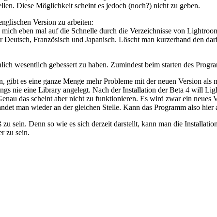
len. Diese Möglichkeit scheint es jedoch (noch?) nicht zu geben.
englischen Version zu arbeiten:
ch mich eben mal auf die Schnelle durch die Verzeichnisse von Lightro
ür Deutsch, Französisch und Japanisch. Löscht man kurzerhand den dar
ächlich wesentlich gebessert zu haben. Zumindest beim starten des Prog
, gibt es eine ganze Menge mehr Probleme mit der neuen Version als nu
erdings nie eine Library angelegt. Nach der Installation der Beta 4 will 
. Genau das scheint aber nicht zu funktionieren. Es wird zwar ein neues
andet man wieder an der gleichen Stelle. Kann das Programm also hier
 zu sein. Denn so wie es sich derzeit darstellt, kann man die Installati
r zu sein.