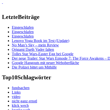
Letzte
Beiträge
Eingeschlafen
Eingeschlafen
Eingeschlafen
Lenovo Yoga Book im Test (Update)
No Man’s Sky – mein Review
Origami Darth Vader falten
Tolles Star Wars-Easter Egg bei Google
Der neue Trailer: Star Wars Episode 7: The Force Awakens –
Google Hangouts mit neuer Weboberfläche
Die Polizei bittet um Mithilfe
Top10
Schlagwörter
fundsachen
Links
video
nicht ganz ernstl
klick wech
kranke welt