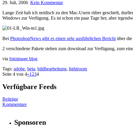
29. Juli, 2006
Kein Kommentar
Lange Zeit hab ich neidisch zu den Mac-Usern rüber geschielt, durft
Windows zur Verfügung. Es ist schon ein paar Tage her, aber irgendw
Bei
PhotoshopNews gibt es einen sehr ausführlichen Bericht
über die 
2 verschiedene Pakete stehen zum download zur Verfügung, zum eine
via
fotoimage blog
Tags:
adobe
,
beta
,
bildbearbeitung
,
lightroom
Seite 4 von 4
«
1
2
3
4
Verfügbare Feeds
Beiträge
Kommentare
Sponsoren