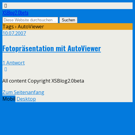
XSBlog2.0beta
Tags › AutoViewer
10.07.2007
Fotopräsentation mit AutoViewer
1 Antwort
All content Copyright XSBlog2.0beta
Zum Seitenanfang
Mobil
Desktop