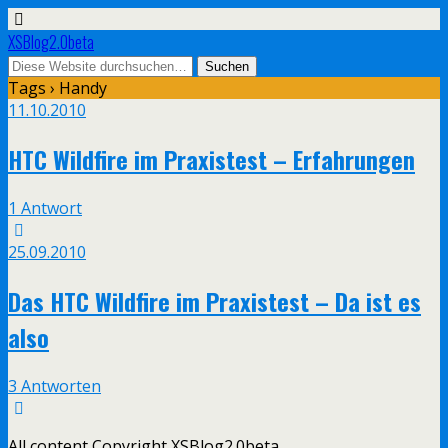
XSBlog2.0beta
Tags › Handy
11.10.2010
HTC Wildfire im Praxistest – Erfahrungen
1 Antwort
25.09.2010
Das HTC Wildfire im Praxistest – Da ist es
also
3 Antworten
All content Copyright XSBlog2.0beta