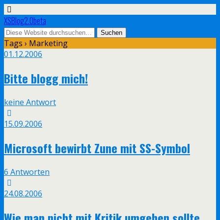
XSBlog2.0beta
Tags › Marketing
01.12.2006
Bitte blogg mich!
keine Antwort
15.09.2006
Microsoft bewirbt Zune mit SS-Symbol
6 Antworten
24.08.2006
Wie man nicht mit Kritik umgehen sollte…