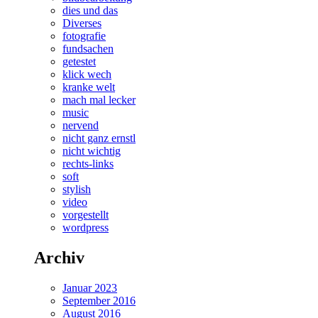
dies und das
Diverses
fotografie
fundsachen
getestet
klick wech
kranke welt
mach mal lecker
music
nervend
nicht ganz ernstl
nicht wichtig
rechts-links
soft
stylish
video
vorgestellt
wordpress
Archiv
Januar 2023
September 2016
August 2016